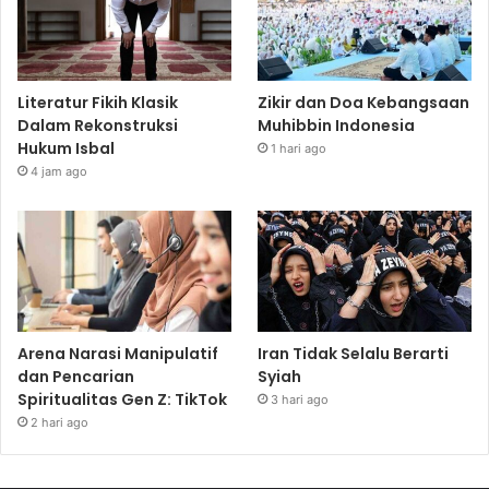
Literatur Fikih Klasik
Zikir dan Doa Kebangsaan
Dalam Rekonstruksi
Muhibbin Indonesia
Hukum Isbal
1 hari ago
4 jam ago
Arena Narasi Manipulatif
Iran Tidak Selalu Berarti
dan Pencarian
Syiah
Spiritualitas Gen Z: TikTok
3 hari ago
2 hari ago