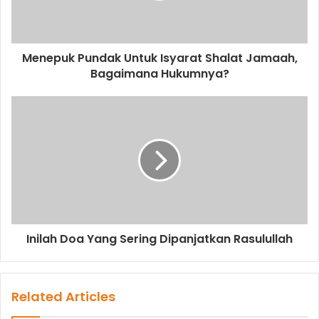
l
a
d
d
Menepuk Pundak Untuk Isyarat Shalat Jamaah,
r
Bagaimana Hukumnya?
e
s
s
Inilah Doa Yang Sering Dipanjatkan Rasulullah
Related Articles