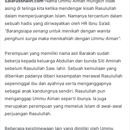
Salafusshalih.com
-Nama Ummu Aiman mungkin tidak
d
asing di telinga kita ketika mendengar kisah Rasulullah
a
dalam memperjuangkan Islam. Namanya tercantum dalam
n
e
sebuah hadis yang diriwayatkan oleh HR Ibnu Sa’ad:
m
“Barangsiapa senang untuk menikah dengan wanita
a
penghuni surga maka menikahlah dengan Ummu Aiman”.
i
l
Perempuan yang memiliki nama asli Barakah sudah
bekerja kepada keluarga Abdullan dan bunda Siti Aminah
sebelum Rasulullah Saw. lahir. Sebuah kemuliaan yang
diberikan padanya diberi kesempatan merawat Rasulullah
sepeninggal ibu dan ayahnya serta menganggapnya
sebagai anak kandungnya sendiri. Rasulullah pun
menganggap Ummu Aiman seperti ibunya. Ia juga
merupakan perempuan yang memeluk Islam di awal-awal
perjuangan Rasulullah.
Beberapa keistimewaan lain yang dimiliki oleh Ummu