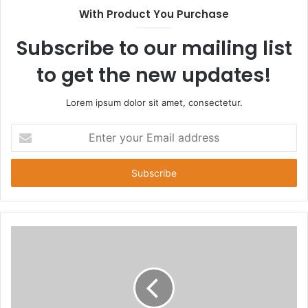
With Product You Purchase
Subscribe to our mailing list
to get the new updates!
Lorem ipsum dolor sit amet, consectetur.
E
n
t
e
r
y
o
u
r
E
m
a
i