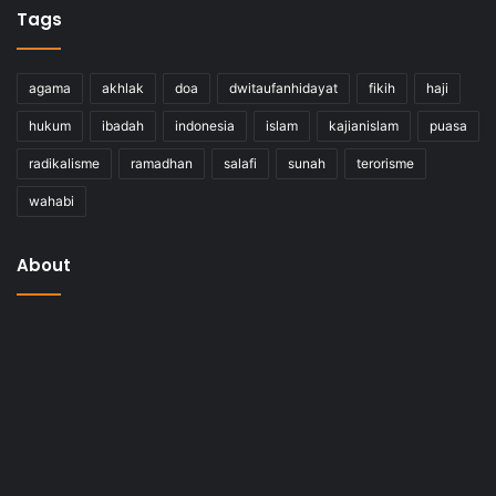
Tags
agama
akhlak
doa
dwitaufanhidayat
fikih
haji
hukum
ibadah
indonesia
islam
kajianislam
puasa
radikalisme
ramadhan
salafi
sunah
terorisme
wahabi
About