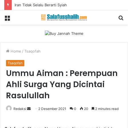
Iran Tidak Selalu Berarti Syiah
Menu
S
fo
Home
/
Tsaqofah
Tsaqofah
Ummu Aiman : Perempuan
Ahli Surga Yang Dicintai
Rasulullah
Redaksi
S
2 Desember 2021
0
20
2 minutes read
e
n