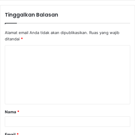
Tinggalkan Balasan
Alamat email Anda tidak akan dipublikasikan.
Ruas yang wajib
ditandai
*
K
o
m
e
n
t
a
Nama
*
r
*
Email
*