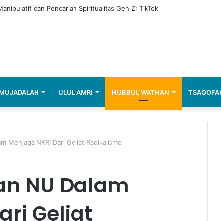
anipulatif dan Pencarian Spiritualitas Gen Z: TikTok
MUJADALAH
ULUL AMRI
HUBBUL WATHAN
TSAQOFA
am Menjaga NKRI Dari Geliat Radikalisme
ran NU Dalam
ri Geliat