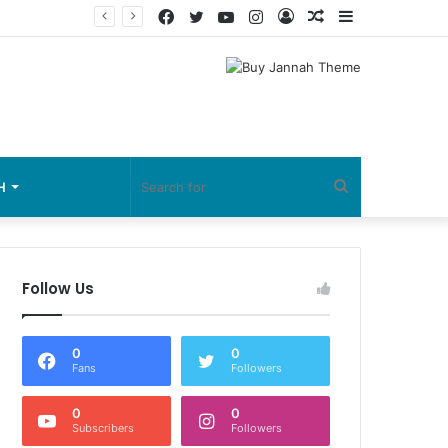
Facebook
Twitter
YouTube
Instagram
Log
Random
Sidebar
In
Article
Search
H
for
Follow Us
0
0
Fans
Followers
0
0
Subscribers
Followers