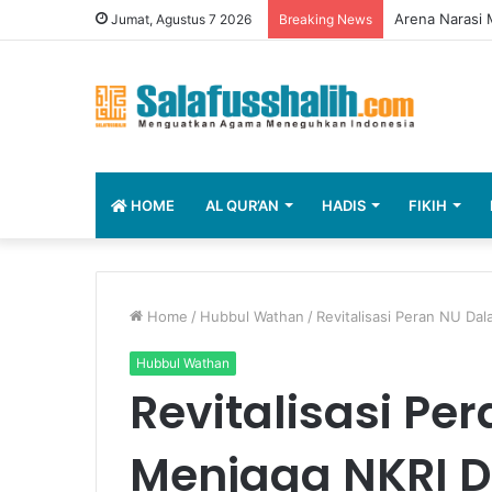
Arena Narasi M
Jumat, Agustus 7 2026
Breaking News
HOME
AL QUR’AN
HADIS
FIKIH
Home
/
Hubbul Wathan
/
Revitalisasi Peran NU Dal
Hubbul Wathan
Revitalisasi Pe
Menjaga NKRI Da