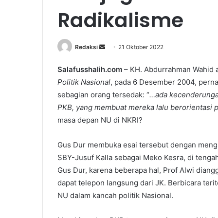
Radikalisme
Redaksi
S
21 Oktober 2022
e
Salafusshalih.com
– KH. Abdurrahman Wahid a
n
Politik Nasional
, pada 6 Desember 2004, per
d
a
sebagian orang tersedak: “
…ada kecenderungan
n
PKB, yang membuat mereka lalu berorientasi pol
e
masa depan NU di NKRI?
m
a
Gus Dur membuka esai tersebut dengan mengul
i
SBY-Jusuf Kalla sebagai Meko Kesra, di tenga
l
Gus Dur, karena beberapa hal, Prof Alwi diang
dapat telepon langsung dari JK. Berbicara terito
NU dalam kancah politik Nasional.