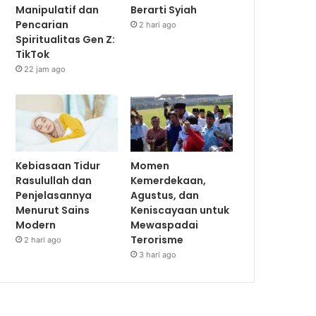
Manipulatif dan
Berarti Syiah
Pencarian
2 hari ago
Spiritualitas Gen Z:
TikTok
22 jam ago
Kebiasaan Tidur
Momen
Rasulullah dan
Kemerdekaan,
Penjelasannya
Agustus, dan
Menurut Sains
Keniscayaan untuk
Modern
Mewaspadai
Terorisme
2 hari ago
3 hari ago