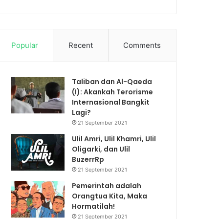
Popular
Recent
Comments
Taliban dan Al-Qaeda
(I): Akankah Terorisme
Internasional Bangkit
Lagi?
21 September 2021
Ulil Amri, Ulil Khamri, Ulil
Oligarki, dan Ulil
BuzerrRp
21 September 2021
Pemerintah adalah
Orangtua Kita, Maka
Hormatilah!
21 September 2021