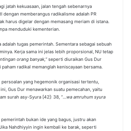
agi jatah kekuasaan, jalan tengah sebenarnya
KRI dengan memberangus radikalisme adalah PR
dak harus digelar dengan memasang meriam di istana.
tanpa menduduki kementerian.
 adalah tugas pemerintah. Sementara sebagai sebuah
inya. Kerja sama ini jelas lebih proporsional, NU tetap
ntingan orang banyak,”
seperti diuraikan Gus Dur
ari paham radikal memanglah keniscayaan bersama.
 persoalan yang hegemonik organisasi tertentu,
ini, Gus Dur menawarkan suatu pemecahan, yaitu
am surah asy-Syura [42]: 38, “
…wa amruhum syura
 pemerintah bukan ide yang bagus, justru akan
ka Nahdhiyyin ingin kembali ke barak, seperti